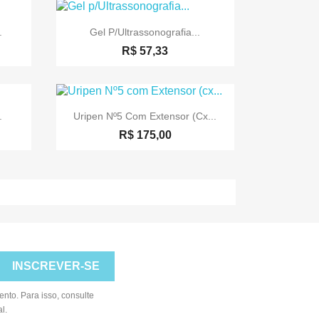

a
Visualização rápida
.
Gel P/Ultrassonografia...
R$ 57,33

a
Visualização rápida
.
Uripen Nº5 Com Extensor (cx...
R$ 175,00
nto. Para isso, consulte
l.