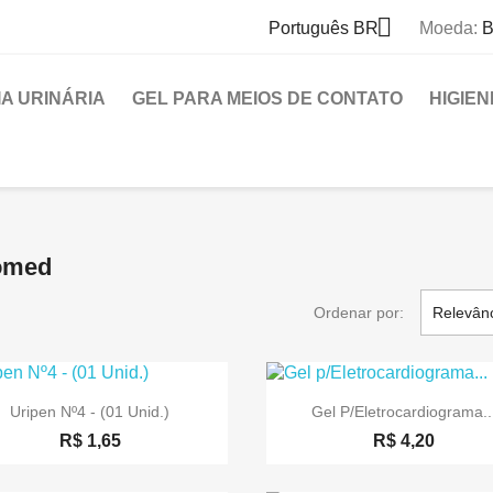

Português BR
Moeda:
B
A URINÁRIA
GEL PARA MEIOS DE CONTATO
HIGIE
iomed
Ordenar por:
Relevân


Visualização rápida
Visualização rápid
Uripen Nº4 - (01 Unid.)
Gel P/Eletrocardiograma..
R$ 1,65
R$ 4,20