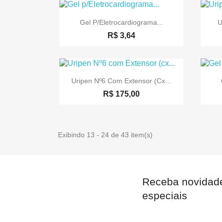

Visualização rápida
Gel P/Eletrocardiograma...
U
R$ 3,64

Visualização rápida
Uripen Nº6 Com Extensor (cx...
R$ 175,00
Exibindo 13 - 24 de 43 item(s)
Receba novidade
especiais