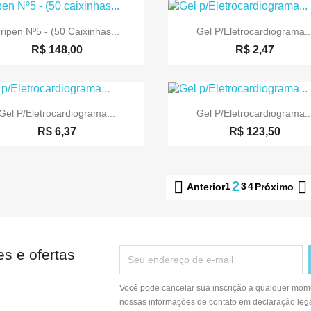


Visualização rápida
Visualização rápid
ripen Nº5 - (50 Caixinhas...
Gel P/Eletrocardiograma..
R$ 148,00
R$ 2,47


Visualização rápida
Visualização rápid
Gel P/Eletrocardiograma...
Gel P/Eletrocardiograma..
R$ 6,37
R$ 123,50


2
1
3
4
Anterior
Próximo
s e ofertas
Você pode cancelar sua inscrição a qualquer mome
nossas informações de contato em declaração lega