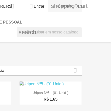
shopping_cart


Carrinho
(0)
RL R$
Entrar
NE PESSOAL
search

cia

a
Visualização rápida
.
Uripen Nº5 - (01 Unid.)
R$ 1,65