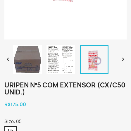


URIPEN Nº5 COM EXTENSOR (CX/C50
UNID.)
R$175.00
Size: 05
05