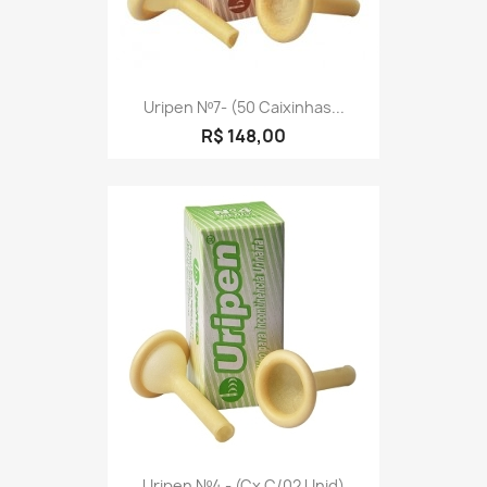
Uripen Nº7- (50 Caixinhas...
R$ 148,00
Uripen Nº4 - (cx C/02 Unid)